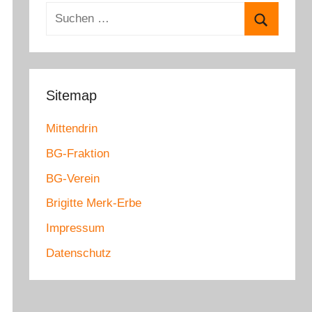
e
S
g
u
o
S
c
r
u
h
i
c
e
Sitemap
e
h
n
n
e
Mittendrin
n
n
a
BG-Fraktion
c
BG-Verein
h
Brigitte Merk-Erbe
:
Impressum
Datenschutz