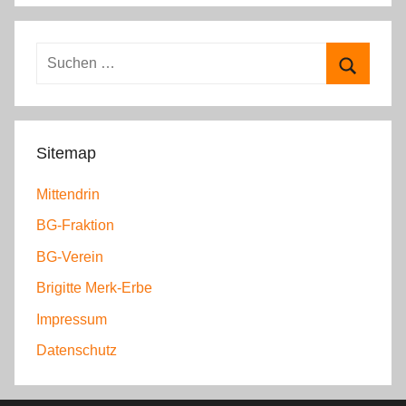
t
e
S
g
u
S
o
c
u
r
h
c
i
Sitemap
e
h
e
n
Mittendrin
e
n
n
n
BG-Fraktion
a
BG-Verein
c
h
Brigitte Merk-Erbe
:
Impressum
Datenschutz