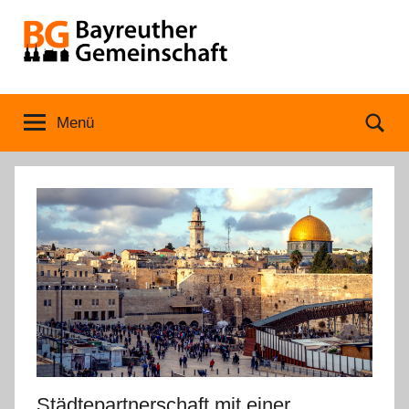
Zum
Inhalt
springen
Bayreuther
Menü
Se
Gemeinschaft
Städtepartnerschaft mit einer