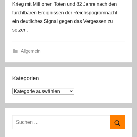
Krieg mit Millionen Toten und 82 Jahre nach den
furchtbaren Ereignissen der Reichspogromnacht
ein deutliches Signal gegen das Vergessen zu
setzen.
Allgemein
Kategorien
K
a
t
e
S
g
u
S
o
c