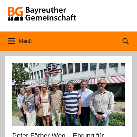
Zum
Inhalt
springen
Bayreuther
Menü
Se
Gemeinschaft
Peter-Färber-Weg – Ehrung für