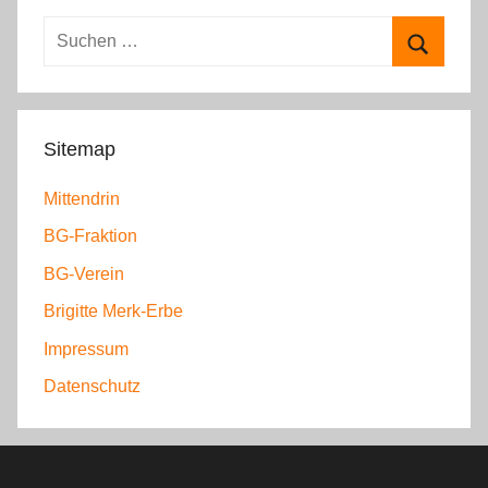
e
S
g
u
S
o
c
u
r
h
c
i
Sitemap
e
h
e
n
Mittendrin
e
n
n
n
BG-Fraktion
a
BG-Verein
c
h
Brigitte Merk-Erbe
:
Impressum
Datenschutz