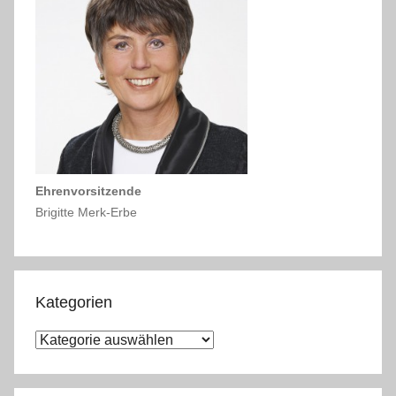
Ehrenvorsitzende
Brigitte Merk-Erbe
Kategorien
K
a
t