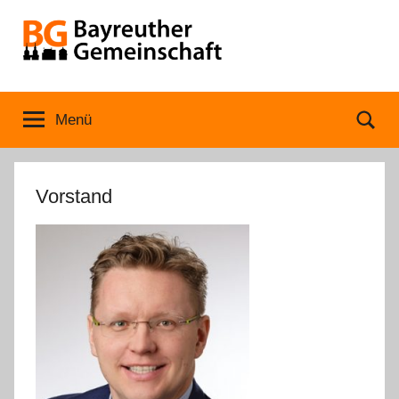
Zum
Inhalt
springen
Bayreuther
Menü
Se
Gemeinschaft
Vorstand