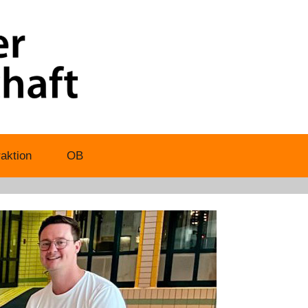
aktion
OB