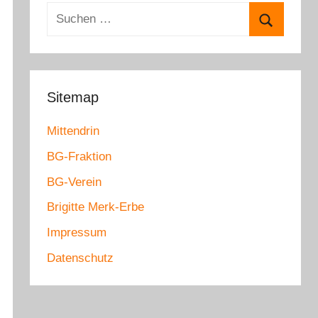
e
S
g
u
o
S
c
r
u
h
i
c
e
Sitemap
e
h
n
n
e
Mittendrin
n
n
a
BG-Fraktion
c
BG-Verein
h
Brigitte Merk-Erbe
:
Impressum
Datenschutz