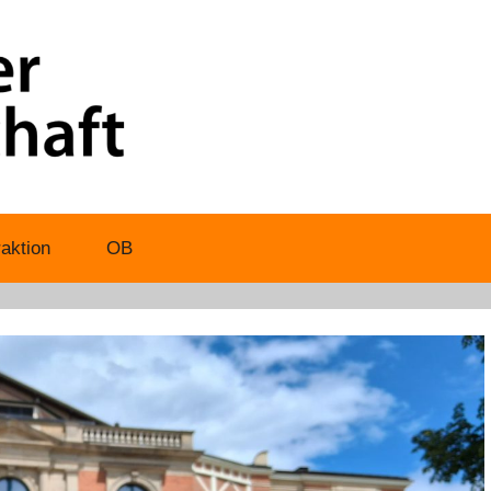
aktion
OB