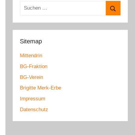
e
S
g
u
o
S
c
r
u
h
i
c
e
Sitemap
e
h
n
n
e
Mittendrin
n
n
a
BG-Fraktion
c
BG-Verein
h
Brigitte Merk-Erbe
:
Impressum
Datenschutz