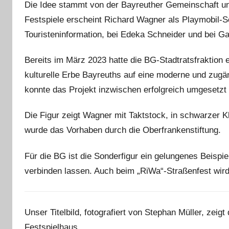
Die Idee stammt von der Bayreuther Gemeinschaft und
Festspiele erscheint Richard Wagner als Playmobil-So
Touristeninformation, bei Edeka Schneider und bei G
Bereits im März 2023 hatte die BG-Stadtratsfraktion e
kulturelle Erbe Bayreuths auf eine moderne und zugä
konnte das Projekt inzwischen erfolgreich umgesetzt
Die Figur zeigt Wagner mit Taktstock, in schwarzer K
wurde das Vorhaben durch die Oberfrankenstiftung.
Für die BG ist die Sonderfigur ein gelungenes Beispiel
verbinden lassen. Auch beim „RiWa“-Straßenfest wi
Unser Titelbild, fotografiert von Stephan Müller, zei
Festspielhaus.