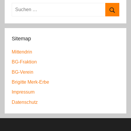
e
S
g
u
S
o
c
u
r
h
c
i
Sitemap
e
h
e
n
Mittendrin
e
n
n
n
BG-Fraktion
a
BG-Verein
c
h
Brigitte Merk-Erbe
:
Impressum
Datenschutz