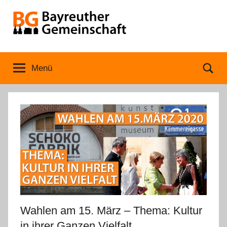
Zum
Inhalt
springen
Bayreuther
Menü
Se
Gemeinschaft
Wahlen am 15. März – Thema: Kultur
in ihrer Ganzen Vielfalt