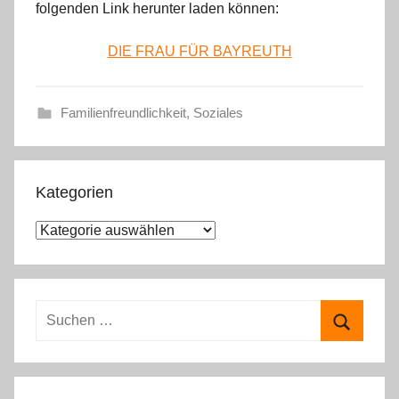
folgenden Link herunter laden können:
DIE FRAU FÜR BAYREUTH
Familienfreundlichkeit
,
Soziales
Kategorien
K
a
t
e
S
g
u
S
o
c
u
r
h