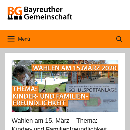
Zum
Inhalt
springen
Bayreuther
Menü
Se
Gemeinschaft
Wahlen am 15. März – Thema:
Kinder- und Familienfreundlichkeit