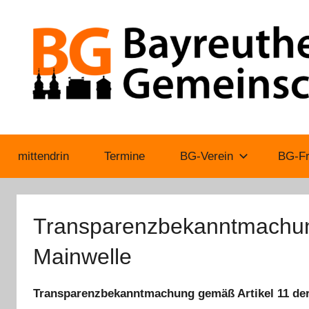
Zum
Inhalt
springen
Bayreuther
mittendrin
Termine
BG-Verein
BG-Fr
Gemeinschaft
Transparenzbekanntmachun
Mainwelle
Transparenzbekanntmachung gemäß Artikel 11 der