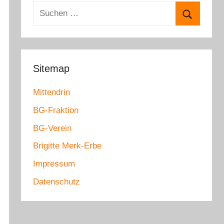
e
S
g
u
o
S
c
r
u
h
i
c
e
Sitemap
e
h
n
n
e
Mittendrin
n
n
a
BG-Fraktion
c
BG-Verein
h
Brigitte Merk-Erbe
:
Impressum
Datenschutz