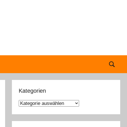
Sear
Kategorien
K
a
t