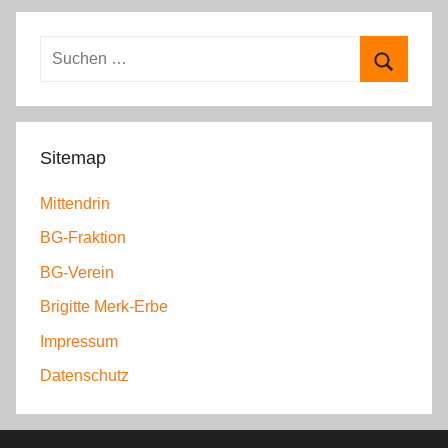
t
e
S
g
u
S
o
c
u
r
h
c
i
Sitemap
e
h
e
n
Mittendrin
e
n
n
n
BG-Fraktion
a
BG-Verein
c
h
Brigitte Merk-Erbe
:
Impressum
Datenschutz