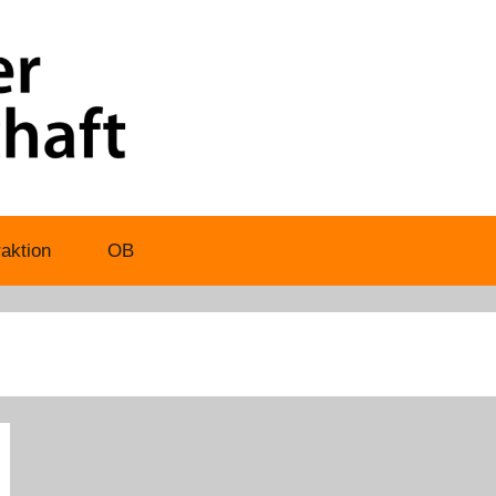
aktion
OB