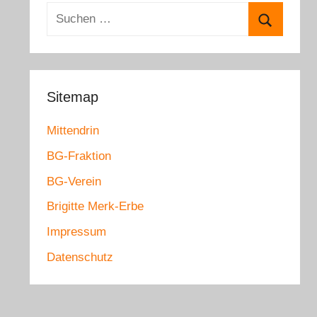
e
S
g
u
o
S
c
r
u
h
i
c
e
Sitemap
e
h
n
n
e
Mittendrin
n
n
a
BG-Fraktion
c
BG-Verein
h
Brigitte Merk-Erbe
:
Impressum
Datenschutz