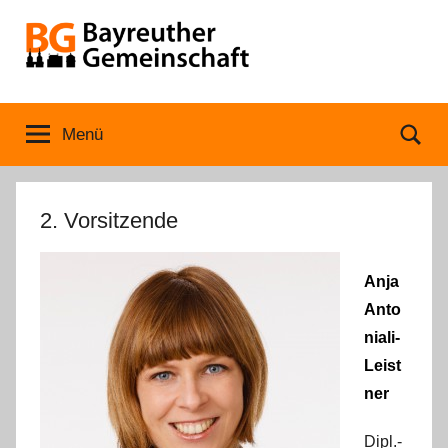
Zum
Inhalt
springen
Bayreuther
Menü
Se
Gemeinschaft
2. Vorsitzende
Anja
Anto
niali-
Leist
ner
Dipl.-