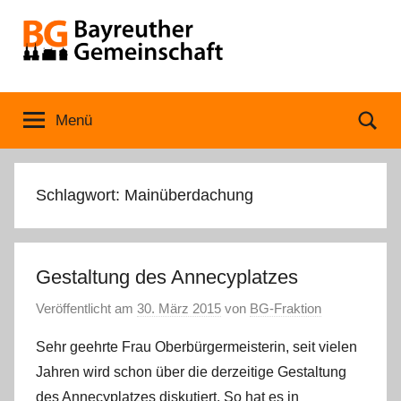
Zum
Inhalt
springen
Bayreuther
Menü
Se
Gemeinschaft
Schlagwort:
Mainüberdachung
Gestaltung des Annecyplatzes
Veröffentlicht am
30. März 2015
von
BG-Fraktion
Sehr geehrte Frau Oberbürgermeisterin, seit vielen
Jahren wird schon über die derzeitige Gestaltung
des Annecyplatzes diskutiert. So hat es in