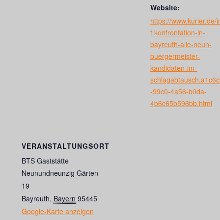
Website:
https://www.kurier.de/i
t.konfrontation-in-
bayreuth-alle-neun-
buergermeister-
kandidaten-im-
schlagabtausch.a1c6
-99c0-4a56-b0da-
4b6c65b596bb.html
VERANSTALTUNGSORT
BTS Gaststätte
Neunundneunzig Gärten
19
Bayreuth
,
Bayern
95445
Google-Karte anzeigen