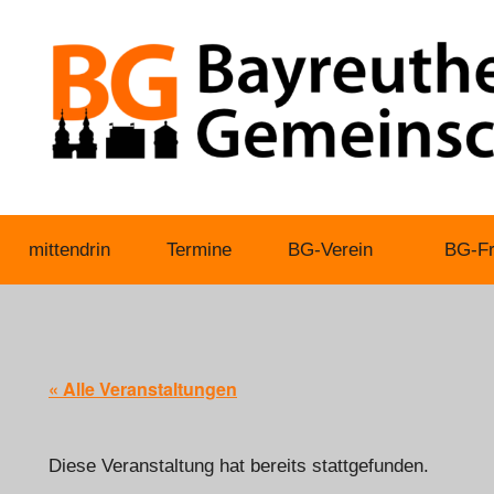
Zum
Inhalt
springen
Bayreuther
mittendrin
Termine
BG-Verein
BG-Fr
Gemeinschaft
« Alle Veranstaltungen
Diese Veranstaltung hat bereits stattgefunden.