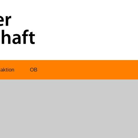
aktion
OB